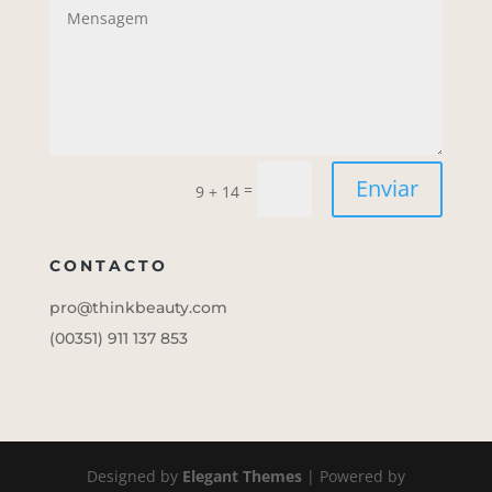
Enviar
=
9 + 14
CONTACTO
pro@thinkbeauty.com
(00351)
911 137 853
Designed by
Elegant Themes
| Powered by